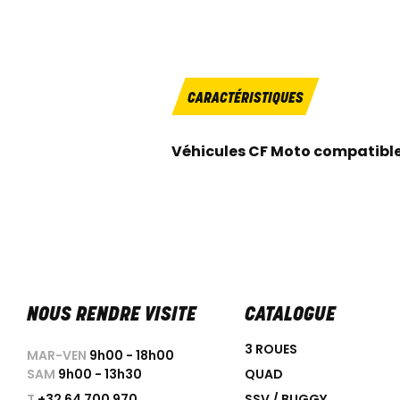
CARACTÉRISTIQUES
Véhicules CF Moto compatibl
NOUS RENDRE VISITE
CATALOGUE
3 ROUES
MAR-VEN
9h00 - 18h00
SAM
9h00 - 13h30
QUAD
T
+32 64 700 970
SSV / BUGGY