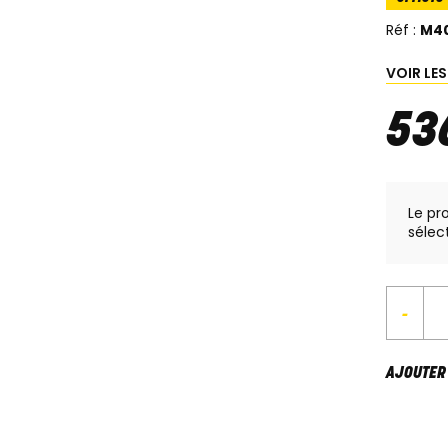
Réf :
M4
VOIR LE
53
Le pr
sélec
-
AJOUTER