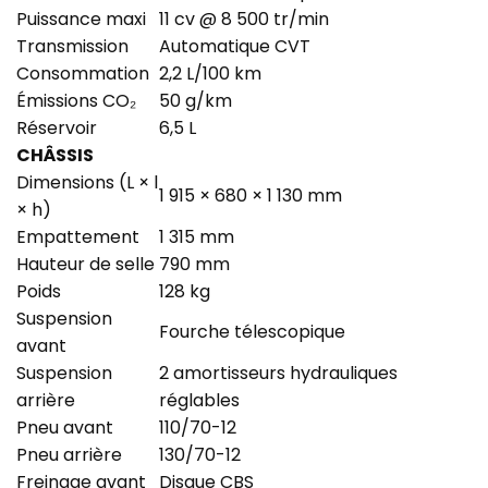
Puissance maxi
11 cv @ 8 500 tr/min
Transmission
Automatique CVT
Consommation
2,2 L/100 km
Émissions CO₂
50 g/km
Réservoir
6,5 L
CHÂSSIS
Dimensions (L × l
1 915 × 680 × 1 130 mm
× h)
Empattement
1 315 mm
Hauteur de selle
790 mm
Poids
128 kg
Suspension
Fourche télescopique
avant
Suspension
2 amortisseurs hydrauliques
arrière
réglables
Pneu avant
110/70-12
Pneu arrière
130/70-12
Freinage avant
Disque CBS