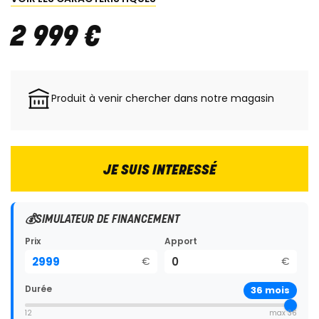
2 999
€
Produit à venir chercher dans notre magasin
JE SUIS INTERESSÉ
💰
SIMULATEUR DE FINANCEMENT
Prix
Apport
€
€
Durée
36
mois
12
max 36