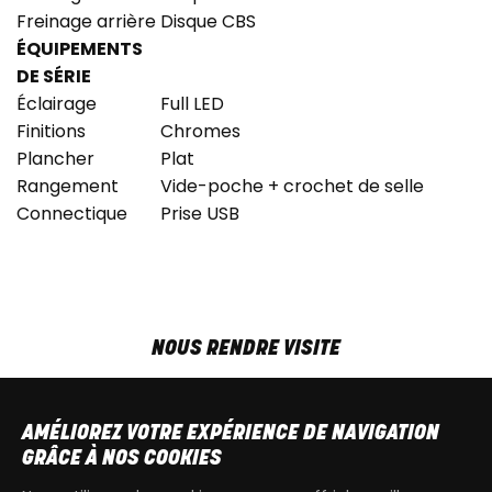
Freinage arrière
Disque CBS
ÉQUIPEMENTS
DE SÉRIE
Éclairage
Full LED
Finitions
Chromes
Plancher
Plat
Rangement
Vide-poche + crochet de selle
Connectique
Prise USB
NOUS RENDRE VISITE
MAR-VEN
9h00 - 18h00
SAM
9h00 - 13h30
AMÉLIOREZ VOTRE EXPÉRIENCE DE NAVIGATION
T
+32 64 700 970
GRÂCE À NOS COOKIES
kdquad@gmail.com