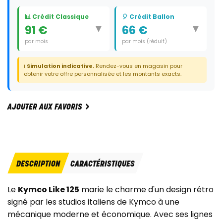
📊 Crédit Classique
🎈 Crédit Ballon
▼
▼
91 €
66 €
par mois
par mois (réduit)
Durée:
36 mois
Durée:
35 mois
ℹ️
Simulation indicative.
Rendez-vous en magasin pour
Dernier paiement:
1 050 €
obtenir votre offre personnalisée et les montants exacts.
AJOUTER AUX FAVORIS
DESCRIPTION
CARACTÉRISTIQUES
Le
Kymco Like 125
marie le charme d'un design rétro
signé par les studios italiens de Kymco à une
mécanique moderne et économique. Avec ses lignes