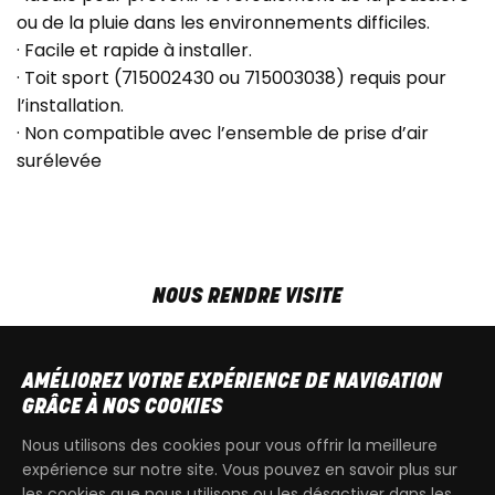
ou de la pluie dans les environnements difficiles.
· Facile et rapide à installer.
· Toit sport (715002430 ou 715003038) requis pour
l’installation.
· Non compatible avec l’ensemble de prise d’air
surélevée
NOUS RENDRE VISITE
MAR-VEN
9h00 - 18h00
SAM
9h00 - 13h30
AMÉLIOREZ VOTRE EXPÉRIENCE DE NAVIGATION
T
+32 64 700 970
GRÂCE À NOS COOKIES
kdquad@gmail.com
Nous utilisons des cookies pour vous offrir la meilleure
expérience sur notre site. Vous pouvez en savoir plus sur
les cookies que nous utilisons ou les désactiver dans les