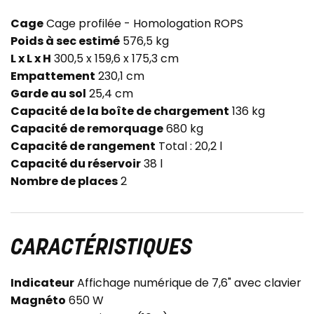
Cage
Cage profilée - Homologation ROPS
Poids à sec estimé
576,5 kg
L x L x H
300,5 x 159,6 x 175,3 cm
Empattement
230,1 cm
Garde au sol
25,4 cm
Capacité de la boîte de chargement
136 kg
Capacité de remorquage
680 kg
Capacité de rangement
Total : 20,2 l
Capacité du réservoir
38 l
Nombre de places
2
CARACTÉRISTIQUES
Indicateur
Affichage numérique de 7,6" avec clavier
Magnéto
650 W