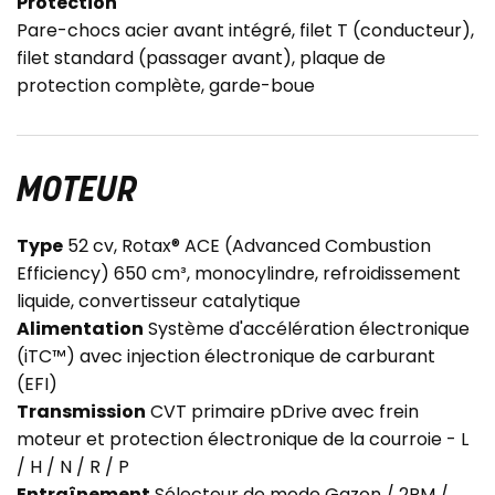
Protection
Pare-chocs acier avant intégré, filet T (conducteur),
filet standard (passager avant), plaque de
protection complète, garde-boue
MOTEUR
Type
52 cv, Rotax® ACE (Advanced Combustion
Efficiency) 650 cm³, monocylindre, refroidissement
liquide, convertisseur catalytique
Alimentation
Système d'accélération électronique
(iTC™) avec injection électronique de carburant
(EFI)
Transmission
CVT primaire pDrive avec frein
moteur et protection électronique de la courroie - L
/ H / N / R / P
Entraînement
Sélecteur de mode Gazon / 2RM /