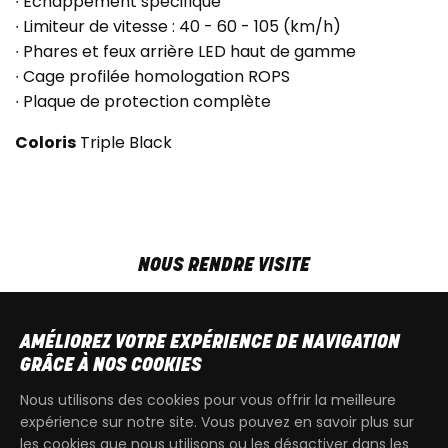
∙ Échappement spécifique
∙ Limiteur de vitesse : 40 - 60 - 105 (km/h)
∙ Phares et feux arrière LED haut de gamme
∙ Cage profilée homologation ROPS
∙ Plaque de protection complète
Coloris
Triple Black
NOUS RENDRE VISITE
MAR-VEN
9h00 - 18h00
SAM
9h00 - 13h30
AMÉLIOREZ VOTRE EXPÉRIENCE DE NAVIGATION
T
+32 64 700 970
GRÂCE À NOS COOKIES
kdquad@gmail.com
Nous utilisons des cookies pour vous offrir la meilleure
expérience sur notre site. Vous pouvez en savoir plus sur
les cookies que nous utilisons ou les désactiver dans les