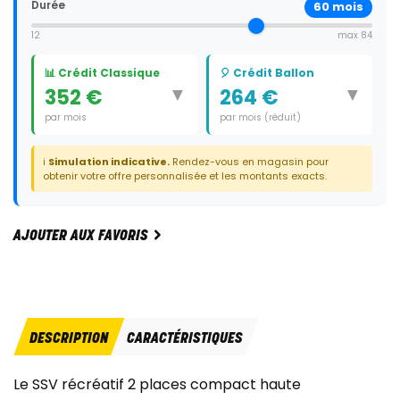
Durée
60
mois
12
max 84
📊 Crédit Classique
🎈 Crédit Ballon
▼
▼
352 €
264 €
par mois
par mois (réduit)
Durée:
60 mois
Durée:
59 mois
ℹ️
Simulation indicative.
Rendez-vous en magasin pour
Dernier paiement:
6 370 €
obtenir votre offre personnalisée et les montants exacts.
AJOUTER AUX FAVORIS
DESCRIPTION
CARACTÉRISTIQUES
Le SSV récréatif 2 places compact haute