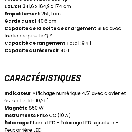
L x L x H
341,6 x 184,9 x 174 cm
Empattement
259,1 cm
Garde au sol
40,6 cm
Capacité de la boîte de chargement
91 kg avec
fixation rapide LinQ™
Capacité de rangement
Total : 9,4 l
Capacité du réservoir
40 l
CARACTÉRISTIQUES
Indicateur
Affichage numérique 4,5" avec clavier et
écran tactile 10,25"
Magnéto
850 W
Instruments
Prise CC (10 A)
Éclairage
Phares LED - Éclairage LED signature -
Feux arrière LED