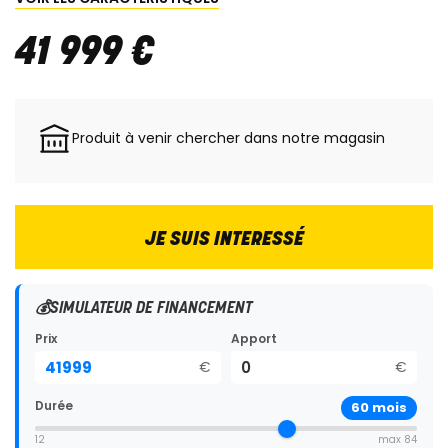
41 999
€
Produit à venir chercher dans notre magasin
JE SUIS INTERESSÉ
💰
SIMULATEUR DE FINANCEMENT
Prix
Apport
€
€
Durée
60
mois
12
max 84