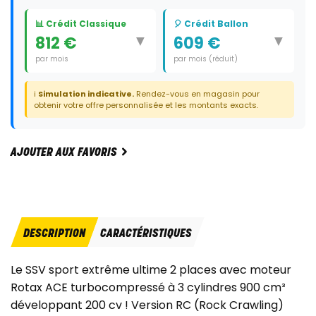
📊 Crédit Classique
🎈 Crédit Ballon
▼
▼
812 €
609 €
par mois
par mois (réduit)
Durée:
60 mois
Durée:
59 mois
ℹ️
Simulation indicative.
Rendez-vous en magasin pour
Dernier
14 700 €
obtenir votre offre personnalisée et les montants exacts.
paiement:
AJOUTER AUX FAVORIS
DESCRIPTION
CARACTÉRISTIQUES
Le SSV sport extrême ultime 2 places avec moteur
Rotax ACE turbocompressé à 3 cylindres 900 cm³
développant 200 cv ! Version RC (Rock Crawling)