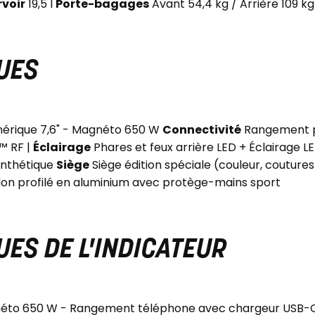
rvoir
19,5 l
Porte-bagages
Avant 54,4 kg / Arrière 109 kg
UES
érique 7,6" - Magnéto 650 W
Connectivité
Rangement p
™ RF |
Éclairage
Phares et feux arrière LED + Éclairage L
ynthétique
Siège
Siège édition spéciale (couleur, couture
on profilé en aluminium avec protège-mains sport
ES DE L'INDICATEUR
gnéto 650 W - Rangement téléphone avec chargeur USB-