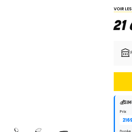
VOIR LE
21
💰
SIM
Prix
Durée