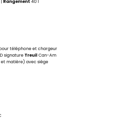
 |
Rangement
40 l
our téléphone et chargeur
ED signature
Treuil
Can-Am
s et matière) avec siège
C