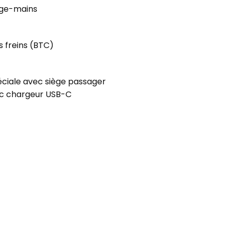
ège-mains
s freins (BTC)
éciale avec siège passager
ec chargeur USB-C