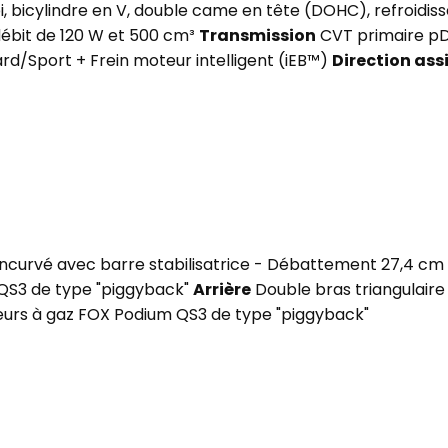
pi, bicylindre en V, double came en tête (DOHC), refroidis
débit de 120 W et 500 cm³
Transmission
CVT primaire pDri
/Sport + Frein moteur intelligent (iEB™)
Direction ass
 incurvé avec barre stabilisatrice - Débattement 27,4 cm
QS3 de type "piggyback"
Arrière
Double bras triangulair
urs à gaz FOX Podium QS3 de type "piggyback"