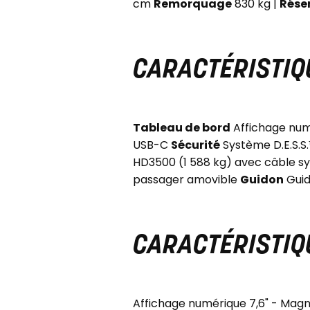
cm
Remorquage
830 kg |
Rése
CARACTÉRISTIQ
Tableau de bord
Affichage num
USB-C
Sécurité
Système D.E.S.S.
HD3500 (1 588 kg) avec câble s
passager amovible
Guidon
Guid
CARACTÉRISTIQU
Affichage numérique 7,6" - Ma