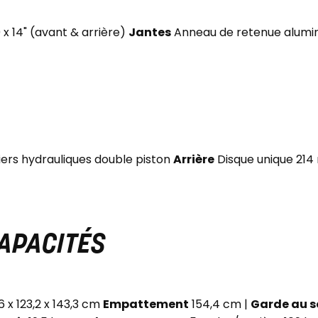
0 x 14" (avant & arrière)
Jantes
Anneau de retenue alumin
iers hydrauliques double piston
Arrière
Disque unique 214 
CAPACITÉS
 x 123,2 x 143,3 cm
Empattement
154,4 cm |
Garde au s