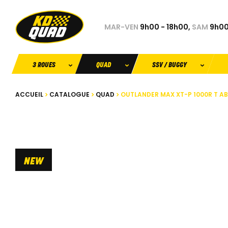
MAR-VEN
9h00 - 18h00,
SAM
9h00
3 ROUES
QUAD
SSV / BUGGY
ACCUEIL
CATALOGUE
QUAD
OUTLANDER MAX XT-P 1000R T A
NEW