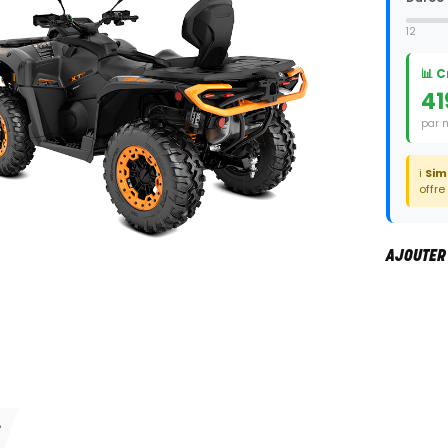
12
📊 
41
par 
Duré
ℹ️
Sim
offre
AJOUTER
S