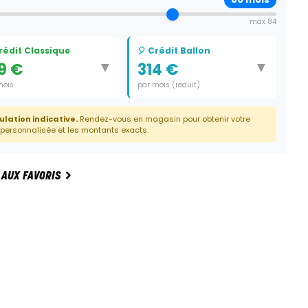
max 84
Crédit Classique
🎈 Crédit Ballon
▼
▼
9 €
314 €
mois
par mois (réduit)
e:
60 mois
Durée:
59 mois
ulation indicative.
Rendez-vous en magasin pour obtenir votre
Dernier paiement:
7 595 €
 personnalisée et les montants exacts.
 AUX FAVORIS