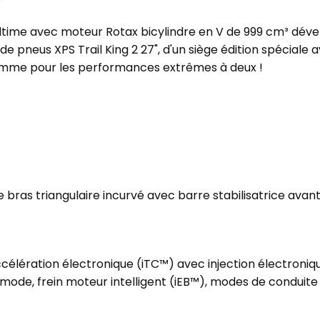
time avec moteur Rotax bicylindre en V de 999 cm³ dével
e pneus XPS Trail King 2 27", d'un siège édition spéciale
amme pour les performances extrêmes à deux !
N
 bras triangulaire incurvé avec barre stabilisatrice ava
élération électronique (iTC™) avec injection électroniqu
 mode, frein moteur intelligent (iEB™), modes de condui