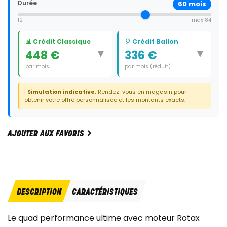
Durée
60
mois
12
max 84
📊 Crédit Classique
🎈 Crédit Ballon
▼
▼
448 €
336 €
par mois
par mois (réduit)
Durée:
60 mois
Durée:
59 mois
ℹ️
Simulation indicative.
Rendez-vous en magasin pour
Dernier paiement:
8 120 €
obtenir votre offre personnalisée et les montants exacts.
AJOUTER AUX FAVORIS
DESCRIPTION
CARACTÉRISTIQUES
Le quad performance ultime avec moteur Rotax