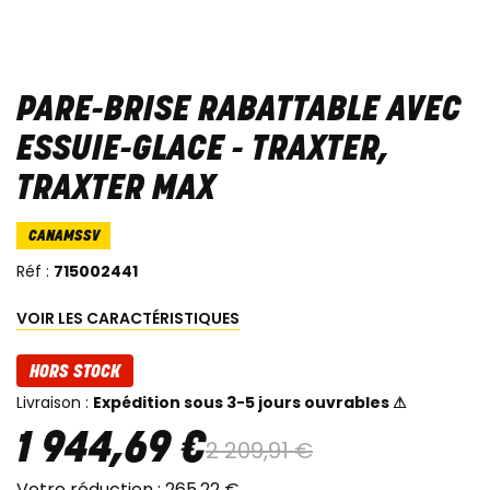
PARE-BRISE RABATTABLE AVEC
ESSUIE-GLACE - TRAXTER,
TRAXTER MAX
CANAMSSV
Réf :
715002441
VOIR LES CARACTÉRISTIQUES
HORS STOCK
Livraison :
Expédition sous 3-5 jours ouvrables ⚠
1 944
,
69
€
2 209
,
91
€
Votre réduction :
265
,
22
€