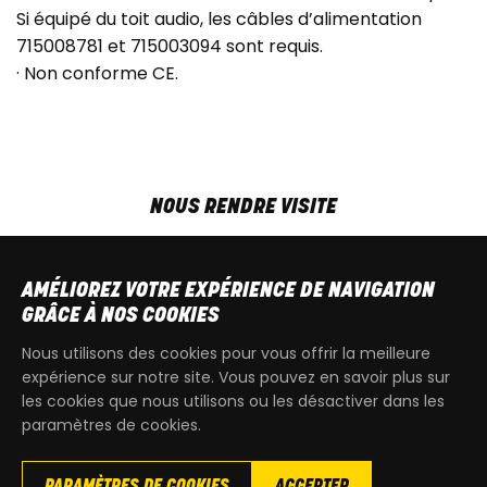
Si équipé du toit audio, les câbles d’alimentation
715008781 et 715003094 sont requis.
· Non conforme CE.
NOUS RENDRE VISITE
MAR-VEN
9h00 - 18h00
SAM
9h00 - 13h30
AMÉLIOREZ VOTRE EXPÉRIENCE DE NAVIGATION
T
+32 64 700 970
GRÂCE À NOS COOKIES
kdquad@gmail.com
Nous utilisons des cookies pour vous offrir la meilleure
expérience sur notre site. Vous pouvez en savoir plus sur
les cookies que nous utilisons ou les désactiver dans les
paramètres de cookies.