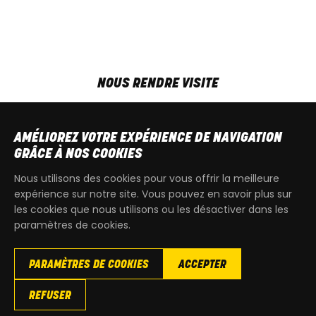
NOUS RENDRE VISITE
MAR-VEN
9h00 - 18h00
SAM
9h00 - 13h30
AMÉLIOREZ VOTRE EXPÉRIENCE DE NAVIGATION
T
+32 64 700 970
GRÂCE À NOS COOKIES
kdquad@gmail.com
Nous utilisons des cookies pour vous offrir la meilleure
expérience sur notre site. Vous pouvez en savoir plus sur
les cookies que nous utilisons ou les désactiver dans les
paramètres de cookies.
PARAMÈTRES DE COOKIES
ACCEPTER
Copyright
© 2026 KdQuad. Tous droits reservés |
Vie privée
|
REFUSER
Cookies
|
Conditions générales de ventes