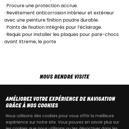
· Procure une protection accrue.
· Revêtement anticorrosion intérieur et extérieur
avec une peinture finition poudre durable.
· Points de fixation intégrés pour l’éclairage.
· Requis pour installer les plaques pour pare-chocs
avant Xtreme, le porte
NOUS RENDRE VISITE
MAR-VEN
9h00 - 18h00
SAM
9h00 - 13h30
AMÉLIOREZ VOTRE EXPÉRIENCE DE NAVIGATION
T
+32 64 700 970
GRÂCE À NOS COOKIES
kdquad@gmail.com
Nous utilisons des cookies pour vous offrir la meilleure
expérience sur notre site. Vous pouvez en savoir plus sur
les cookies que nous utilisons ou les désactiver dans les