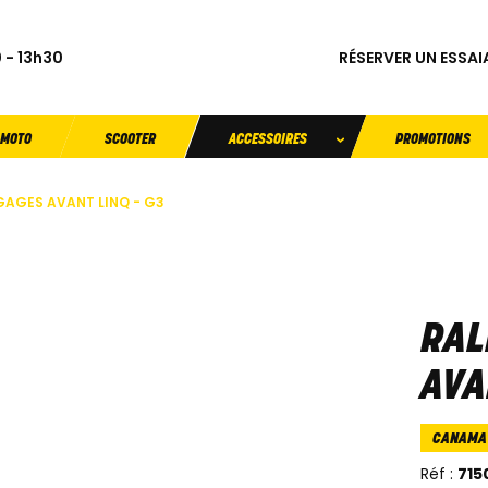
RÉSERVER UN ESSAI
 - 13h30
MOTO
SCOOTER
ACCESSOIRES
PROMOTIONS
AGES AVANT LINQ - G3
RAL
AVA
CANAMA
Réf :
715