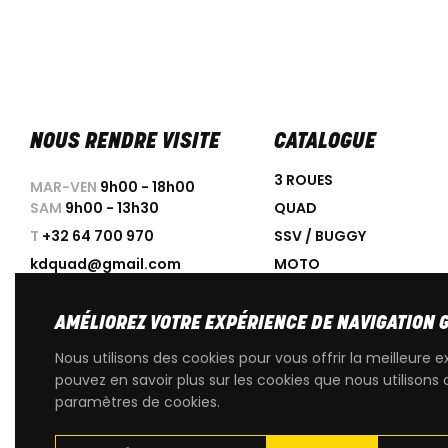
NOUS RENDRE VISITE
CATALOGUE
3 ROUES
MAR-VEN
9h00 - 18h00
SAM
9h00 - 13h30
QUAD
T
+32 64 700 970
SSV / BUGGY
kdquad@gmail.com
MOTO
SCOOTER
ACCESSOIRES
AMÉLIOREZ VOTRE EXPÉRIENCE DE NAVIGATION 
PROMOTIONS
Nous utilisons des cookies pour vous offrir la meilleure e
OCCASIONS
pouvez en savoir plus sur les cookies que nous utilisons 
paramètres de cookies.
PIÈCES DÉTACHÉES D'OR