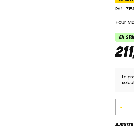
Réf :
715
Pour Ma
EN STO
211
Le pr
sélec
-
AJOUTER