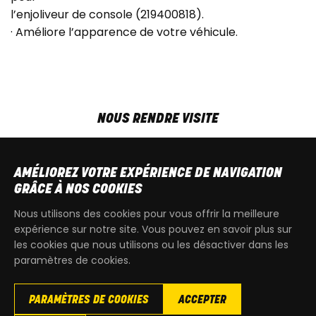
l’enjoliveur de console (219400818).
· Améliore l’apparence de votre véhicule.
NOUS RENDRE VISITE
MAR-VEN
9h00 - 18h00
SAM
9h00 - 13h30
AMÉLIOREZ VOTRE EXPÉRIENCE DE NAVIGATION
T
+32 64 700 970
GRÂCE À NOS COOKIES
kdquad@gmail.com
Nous utilisons des cookies pour vous offrir la meilleure
expérience sur notre site. Vous pouvez en savoir plus sur
les cookies que nous utilisons ou les désactiver dans les
paramètres de cookies.
PARAMÈTRES DE COOKIES
ACCEPTER