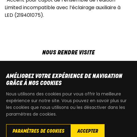
Limited incompatible avec l’éclairage auxiliaire à
LED (219401075).
NOUS RENDRE VISITE
MAR-VEN
9h00 - 18h00
SAM
9h00 - 13h30
AMÉLIOREZ VOTRE EXPÉRIENCE DE NAVIGATION
T
+32 64 700 970
GRÂCE À NOS COOKIES
kdquad@gmail.com
Nous utilisons des cookies pour vous offrir la meilleure
expérience sur notre site. Vous pouvez en savoir plus sur
les cookies que nous utilisons ou les désactiver dans les
paramètres de cookies.
PARAMÈTRES DE COOKIES
ACCEPTER