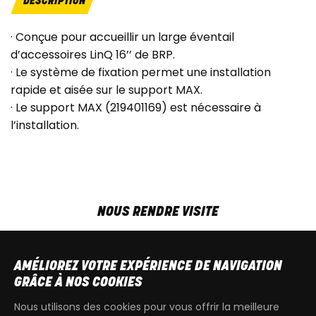
DESCRIPTION
· Conçue pour accueillir un large éventail
d’accessoires LinQ 16’’ de BRP.
· Le système de fixation permet une installation
rapide et aisée sur le support MAX.
· Le support MAX (219401169) est nécessaire à
l’installation.
NOUS RENDRE VISITE
MAR-VEN
9h00 - 18h00
SAM
9h00 - 13h30
AMÉLIOREZ VOTRE EXPÉRIENCE DE NAVIGATION
T
+32 64 700 970
GRÂCE À NOS COOKIES
kdquad@gmail.com
Nous utilisons des cookies pour vous offrir la meilleure