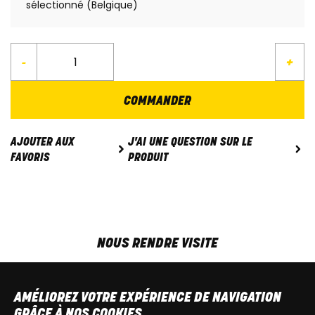
sélectionné (Belgique)
-
+
COMMANDER
J'AI UNE QUESTION SUR LE
AJOUTER AUX
PRODUIT
FAVORIS
NOUS RENDRE VISITE
MAR-VEN
9h00 - 18h00
SAM
9h00 - 13h30
AMÉLIOREZ VOTRE EXPÉRIENCE DE NAVIGATION
T
+32 64 700 970
GRÂCE À NOS COOKIES