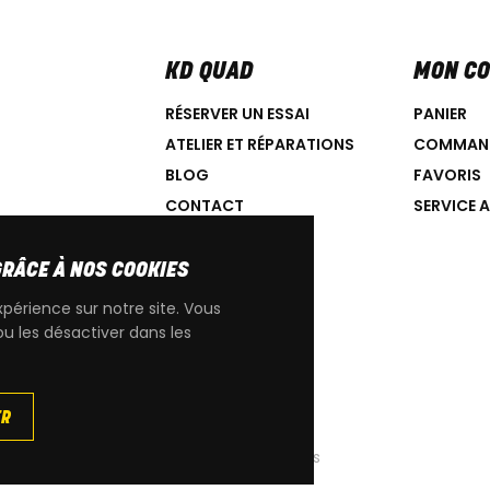
KD QUAD
MON C
RÉSERVER UN ESSAI
PANIER
ATELIER ET RÉPARATIONS
COMMAN
BLOG
FAVORIS
CONTACT
SERVICE 
GRÂCE À NOS COOKIES
xpérience sur notre site. Vous
ou les désactiver dans les
IGINE CAN-AM
ER
|
Cookies
|
Conditions générales de ventes