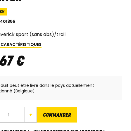
SV
401355
verick sport (sans abs)/trail
S CARACTÉRISTIQUES
67
€
oduit peut être livré dans le pays actuellement
tionné (Belgique)
+
COMMANDER