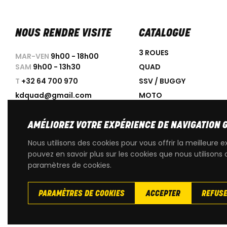
NOUS RENDRE VISITE
CATALOGUE
3 ROUES
MAR-VEN
9h00 - 18h00
SAM
9h00 - 13h30
QUAD
T
+32 64 700 970
SSV / BUGGY
kdquad@gmail.com
MOTO
SCOOTER
ACCESSOIRES
AMÉLIOREZ VOTRE EXPÉRIENCE DE NAVIGATION 
PROMOTIONS
Nous utilisons des cookies pour vous offrir la meilleure e
OCCASIONS
pouvez en savoir plus sur les cookies que nous utilisons 
paramètres de cookies.
PIÈCES DÉTACHÉES D'OR
PARAMÈTRES DE COOKIES
ACCEPTER
REFUS
Copyright
© 2026 KdQuad. Tous droits reservés |
Vie privée