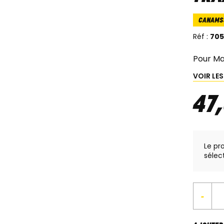
CANAMS
Réf :
705
Pour Ma
VOIR LE
47
,
Le pr
sélec
-