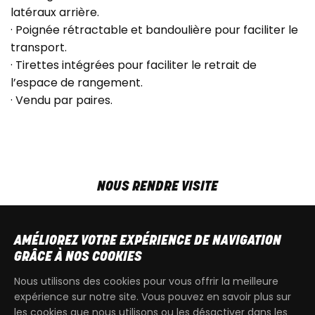
latéraux arrière.
· Poignée rétractable et bandoulière pour faciliter le
transport.
· Tirettes intégrées pour faciliter le retrait de
l’espace de rangement.
· Vendu par paires.
NOUS RENDRE VISITE
MAR-VEN
9h00 - 18h00
SAM
9h00 - 13h30
AMÉLIOREZ VOTRE EXPÉRIENCE DE NAVIGATION
T
+32 64 700 970
GRÂCE À NOS COOKIES
kdquad@gmail.com
Nous utilisons des cookies pour vous offrir la meilleure
expérience sur notre site. Vous pouvez en savoir plus sur
les cookies que nous utilisons ou les désactiver dans les