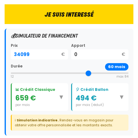
JE SUIS INTERESSÉ
💰
SIMULATEUR DE FINANCEMENT
Prix
Apport
€
€
Durée
60
mois
12
max 84
📊 Crédit Classique
🎈 Crédit Ballon
▼
▼
659 €
494 €
par mois
par mois (réduit)
Durée:
60 mois
Durée:
59 mois
ℹ️
Simulation indicative.
Rendez-vous en magasin pour
Dernier paiement:
11 935 €
obtenir votre offre personnalisée et les montants exacts.