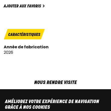
AJOUTER AUX FAVORIS
CARACTÉRISTIQUES
Année de fabrication
2026
NOUS RENDRE VISITE
MAR-VEN
9h00 - 18h00
SAM
9h00 - 13h30
AMÉLIOREZ VOTRE EXPÉRIENCE DE NAVIGATION
T
+32 64 700 970
GRÂCE À NOS COOKIES