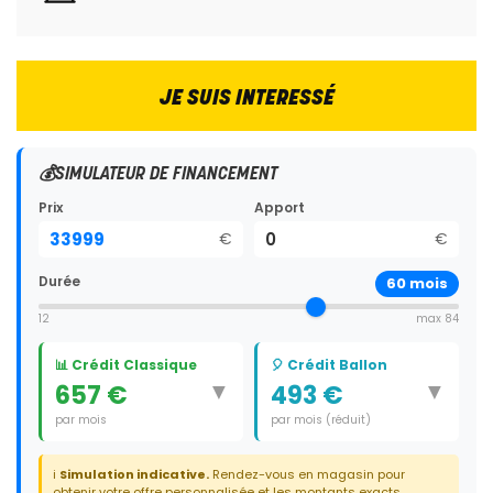
JE SUIS INTERESSÉ
💰
SIMULATEUR DE FINANCEMENT
Prix
Apport
€
€
Durée
60
mois
12
max 84
📊 Crédit Classique
🎈 Crédit Ballon
▼
▼
657 €
493 €
par mois
par mois (réduit)
Durée:
60 mois
Durée:
59 mois
ℹ️
Simulation indicative.
Rendez-vous en magasin pour
Dernier paiement:
11 900 €
obtenir votre offre personnalisée et les montants exacts.