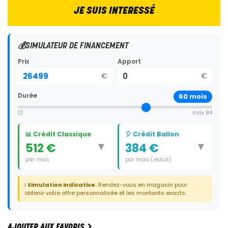
JE SUIS INTERESSÉ
💰
SIMULATEUR DE FINANCEMENT
Prix
Apport
€
€
Durée
60
mois
12
max 84
📊 Crédit Classique
🎈 Crédit Ballon
▼
▼
512 €
384 €
par mois
par mois (réduit)
Durée:
60 mois
Durée:
59 mois
ℹ️
Simulation indicative.
Rendez-vous en magasin pour
Dernier paiement:
9 275 €
obtenir votre offre personnalisée et les montants exacts.
AJOUTER AUX FAVORIS