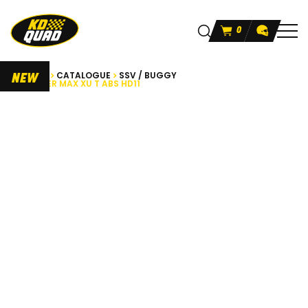
0
ACCUEIL
CATALOGUE
SSV / BUGGY
NEW
TRAXTER MAX XU T ABS HD11