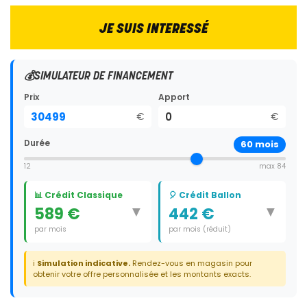
JE SUIS INTERESSÉ
💰
SIMULATEUR DE FINANCEMENT
Prix
Apport
€
€
Durée
60
mois
12
max 84
📊 Crédit Classique
🎈 Crédit Ballon
▼
▼
589 €
442 €
par mois
par mois (réduit)
Durée:
60 mois
Durée:
59 mois
ℹ️
Simulation indicative.
Rendez-vous en magasin pour
Dernier paiement:
10 675 €
obtenir votre offre personnalisée et les montants exacts.