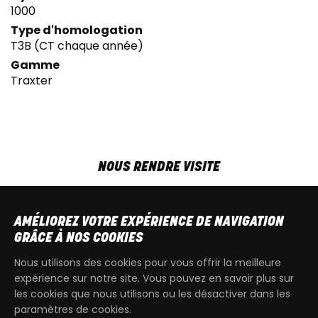
1000
Type d'homologation
T3B (CT chaque année)
Gamme
Traxter
NOUS RENDRE VISITE
MAR-VEN
9h00 - 18h00
SAM
9h00 - 13h30
AMÉLIOREZ VOTRE EXPÉRIENCE DE NAVIGATION
T
+32 64 700 970
GRÂCE À NOS COOKIES
kdquad@gmail.com
Nous utilisons des cookies pour vous offrir la meilleure
expérience sur notre site. Vous pouvez en savoir plus sur
les cookies que nous utilisons ou les désactiver dans les
paramètres de cookies.