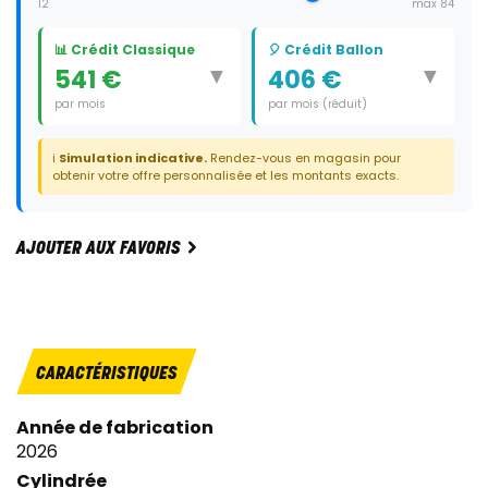
12
max 84
📊 Crédit Classique
🎈 Crédit Ballon
▼
▼
541 €
406 €
par mois
par mois (réduit)
Durée:
60 mois
Durée:
59 mois
ℹ️
Simulation indicative.
Rendez-vous en magasin pour
Dernier paiement:
9 800 €
obtenir votre offre personnalisée et les montants exacts.
AJOUTER AUX FAVORIS
CARACTÉRISTIQUES
Année de fabrication
2026
Cylindrée