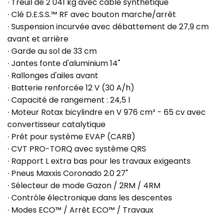
∙ Treuil de 2 041 kg avec câble synthétique
∙ Clé D.E.S.S.™ RF avec bouton marche/arrêt
∙ Suspension incurvée avec débattement de 27,9 cm
avant et arrière
∙ Garde au sol de 33 cm
∙ Jantes fonte d'aluminium 14"
∙ Rallonges d'ailes avant
∙ Batterie renforcée 12 V (30 A/h)
∙ Capacité de rangement : 24,5 l
∙ Moteur Rotax bicylindre en V 976 cm³ - 65 cv avec
convertisseur catalytique
∙ Prêt pour système EVAP (CARB)
∙ CVT PRO-TORQ avec système QRS
∙ Rapport L extra bas pour les travaux exigeants
∙ Pneus Maxxis Coronado 2.0 27"
∙ Sélecteur de mode Gazon / 2RM / 4RM
∙ Contrôle électronique dans les descentes
∙ Modes ECO™ / Arrêt ECO™ / Travaux