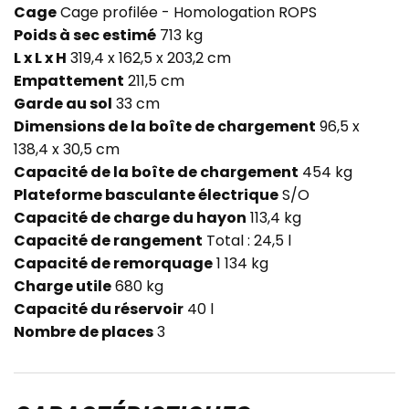
Cage
Cage profilée - Homologation ROPS
Poids à sec estimé
713 kg
L x L x H
319,4 x 162,5 x 203,2 cm
Empattement
211,5 cm
Garde au sol
33 cm
Dimensions de la boîte de chargement
96,5 x
138,4 x 30,5 cm
Capacité de la boîte de chargement
454 kg
Plateforme basculante électrique
S/O
Capacité de charge du hayon
113,4 kg
Capacité de rangement
Total : 24,5 l
Capacité de remorquage
1 134 kg
Charge utile
680 kg
Capacité du réservoir
40 l
Nombre de places
3