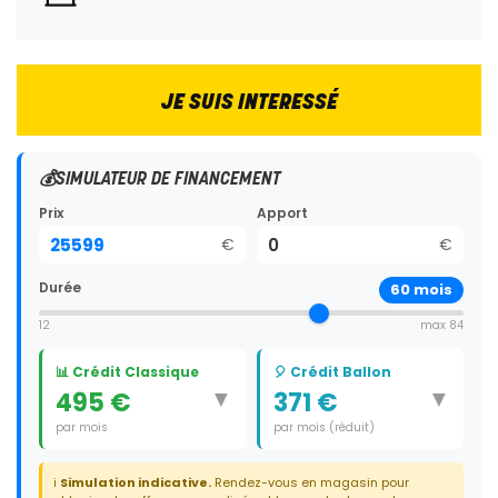
JE SUIS INTERESSÉ
💰
SIMULATEUR DE FINANCEMENT
Prix
Apport
€
€
Durée
60
mois
12
max 84
📊 Crédit Classique
🎈 Crédit Ballon
▼
▼
495 €
371 €
par mois
par mois (réduit)
Durée:
60 mois
Durée:
59 mois
ℹ️
Simulation indicative.
Rendez-vous en magasin pour
Dernier paiement:
8 960 €