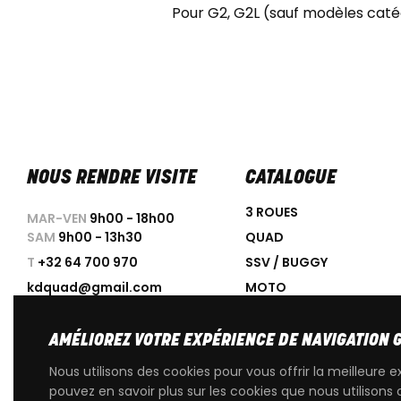
Pour G2, G2L (sauf modèles catég
NOUS RENDRE VISITE
CATALOGUE
3 ROUES
MAR-VEN
9h00 - 18h00
SAM
9h00 - 13h30
QUAD
T
+32 64 700 970
SSV / BUGGY
kdquad@gmail.com
MOTO
SCOOTER
ACCESSOIRES
AMÉLIOREZ VOTRE EXPÉRIENCE DE NAVIGATION 
PROMOTIONS
Nous utilisons des cookies pour vous offrir la meilleure e
OCCASIONS
pouvez en savoir plus sur les cookies que nous utilisons 