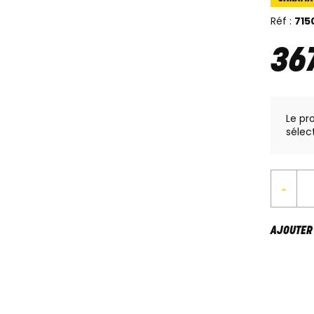
Réf :
715
36
Le pr
sélec
-
AJOUTER