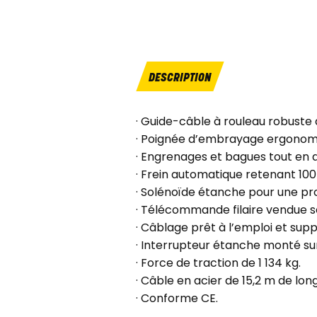
DESCRIPTION
· Guide-câble à rouleau robuste 
· Poignée d’embrayage ergonom
· Engrenages et bagues tout en a
· Frein automatique retenant 100
· Solénoïde étanche pour une pro
· Télécommande filaire vendue 
· Câblage prêt à l’emploi et supp
· Interrupteur étanche monté sur
· Force de traction de 1 134 kg.
· Câble en acier de 15,2 m de lo
· Conforme CE.