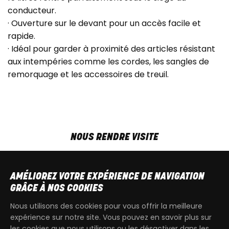
conducteur.
· Ouverture sur le devant pour un accès facile et
rapide.
· Idéal pour garder à proximité des articles résistant
aux intempéries comme les cordes, les sangles de
remorquage et les accessoires de treuil.
NOUS RENDRE VISITE
MAR-VEN
9h00 - 18h00
SAM
9h00 - 13h30
AMÉLIOREZ VOTRE EXPÉRIENCE DE NAVIGATION
T
+32 64 700 970
GRÂCE À NOS COOKIES
kdquad@gmail.com
Nous utilisons des cookies pour vous offrir la meilleure
expérience sur notre site. Vous pouvez en savoir plus sur
les cookies que nous utilisons ou les désactiver dans les