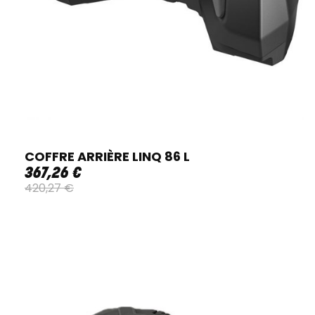
COFFRE ARRIÈRE LINQ 86 L
367
,
26
€
420
,
27
€