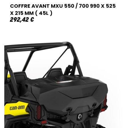
COFFRE AVANT MXU 550 / 700 990 X 525
X 215 MM ( 45L )
292
,
42
€