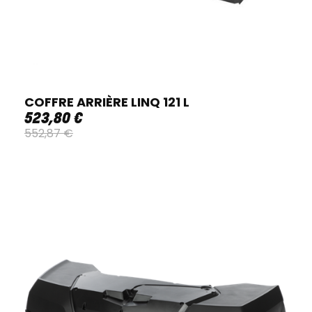
COFFRE ARRIÈRE LINQ 121 L
523
,
80
€
552
,
87
€