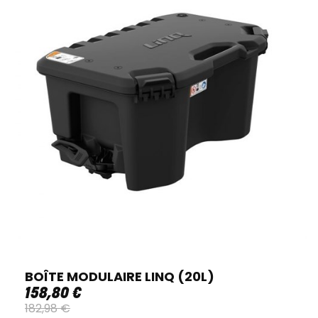
BOÎTE MODULAIRE LINQ (20L)
158
,
80
€
182
,
98
€