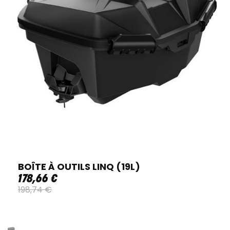
BOÎTE À OUTILS LINQ (19L)
178
,
66
€
198
,
74
€