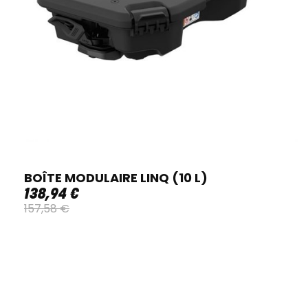
BOÎTE MODULAIRE LINQ (10 L)
138
,
94
€
157
,
58
€