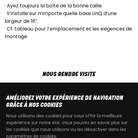
· Ayez toujours la boîte de la bonne taille.
· S’installe sur n’importe quelle base LinQ d’une
largeur de 16″.
· Cf. tableau pour l’emplacement et les exigences de
montage.
NOUS RENDRE VISITE
MAR-VEN
9h00 - 18h00
SAM
9h00 - 13h30
AMÉLIOREZ VOTRE EXPÉRIENCE DE NAVIGATION
T
+32 64 700 970
GRÂCE À NOS COOKIES
kdquad@gmail.com
Nous utilisons des cookies pour vous offrir la meilleure
expérience sur notre site. Vous pouvez en savoir plus sur
les cookies que nous utilisons ou les désactiver dans les
paramètres de cookies.