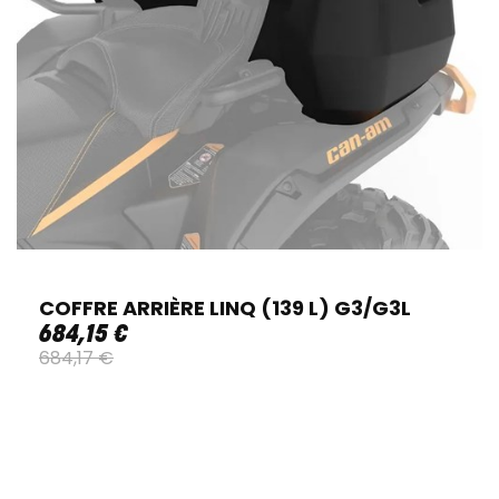
COFFRE ARRIÈRE LINQ (139 L) G3/G3L
684
,
15
€
684
,
17
€