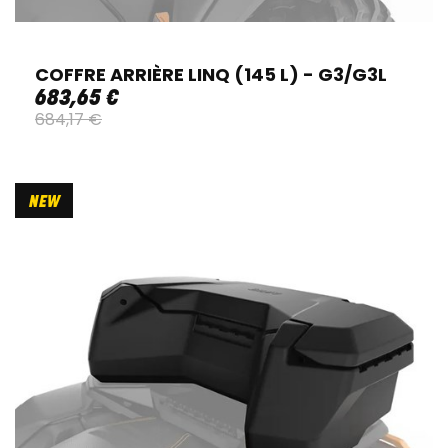
COFFRE ARRIÈRE LINQ (145 L) - G3/G3L
683
,
65
€
684
,
17
€
NEW