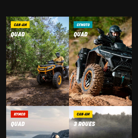
CAN-AM
CFMOTO
QUAD
QUAD
KYMCO
CAN-AM
QUAD
3 ROUES