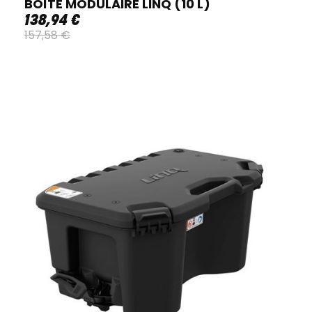
BOÎTE MODULAIRE LINQ (10 L)
138
,
94
€
157
,
58
€