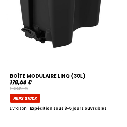
BOÎTE MODULAIRE LINQ (30L)
178
,
66
€
203
,
12
€
HORS STOCK
Livraison :
Expédition sous 3-5 jours ouvrables