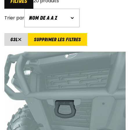
20 produits
FILTRES
Trier par
G3L
SUPPRIMER LES FILTRES