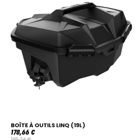
BOÎTE À OUTILS LINQ (19L)
178
,
66
€
198
,
74
€