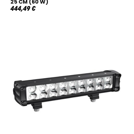
25 CM (60 W)
444
,
49
€