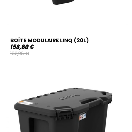
BOÎTE MODULAIRE LINQ (20L)
158
,
80
€
182
,
98
€