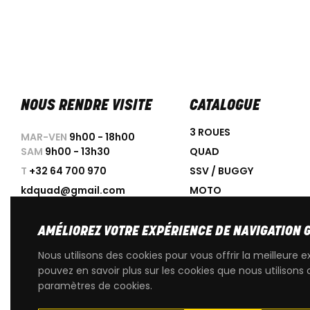
NOUS RENDRE VISITE
CATALOGUE
3 ROUES
MAR-VEN
9h00 - 18h00
SAM
9h00 - 13h30
QUAD
T
+32 64 700 970
SSV / BUGGY
kdquad@gmail.com
MOTO
SCOOTER
ACCESSOIRES
AMÉLIOREZ VOTRE EXPÉRIENCE DE NAVIGATION 
PROMOTIONS
Nous utilisons des cookies pour vous offrir la meilleure e
OCCASIONS
pouvez en savoir plus sur les cookies que nous utilisons 
paramètres de cookies.
PIÈCES DÉTACHÉES D'OR