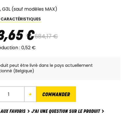
, G3L (sauf modèles MAX)
S CARACTÉRISTIQUES
3
,
65
€
684
,
17
€
éduction :
0
,
52
€
oduit peut être livré dans le pays actuellement
tionné (Belgique)
+
COMMANDER
J'AI UNE QUESTION SUR LE PRODUIT
 AUX FAVORIS