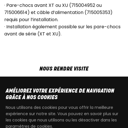
· Pare-chocs avant XT ou XU (715004952 ou
715006614) et câble d’alimentation (715005353)
requis pour l’installation.
· Installation également possible sur les pare-chocs
avant de série (XT et XU).
NOUS RENDRE VISITE
MAR-VEN
9h00 - 18h00
SAM
9h00 - 13h30
AMÉLIOREZ VOTRE EXPÉRIENCE DE NAVIGATION
T
+32 64 700 970
GRÂCE À NOS COOKIES
kdquad@gmail.com
Nous utilisons des cookies pour vous offrir la meilleure
expérience sur notre site. Vous pouvez en savoir plus sur
les cookies que nous utilisons ou les désactiver dans les
paramètres de cookies.