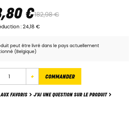
8
,
80
€
182
,
98
€
éduction :
24
,
18
€
oduit peut être livré dans le pays actuellement
tionné (Belgique)
+
COMMANDER
J'AI UNE QUESTION SUR LE PRODUIT
 AUX FAVORIS