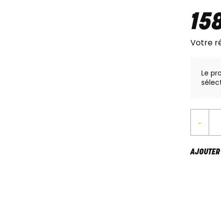
15
Votre r
Le pr
sélec
-
AJOUTER