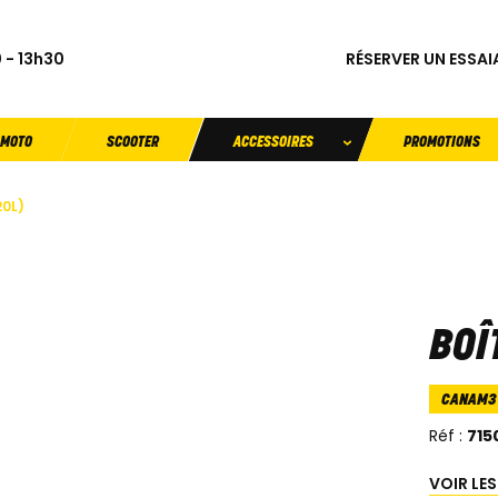
RÉSERVER UN ESSAI
 - 13h30
MOTO
SCOOTER
ACCESSOIRES
PROMOTIONS
20L)
BOÎ
CANAM
Réf :
715
VOIR LE