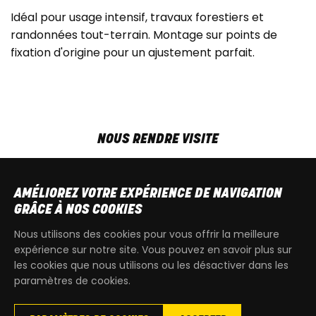
Idéal pour usage intensif, travaux forestiers et
randonnées tout-terrain. Montage sur points de
fixation d'origine pour un ajustement parfait.
NOUS RENDRE VISITE
MAR-VEN
9h00 - 18h00
SAM
9h00 - 13h30
AMÉLIOREZ VOTRE EXPÉRIENCE DE NAVIGATION
T
+32 64 700 970
GRÂCE À NOS COOKIES
kdquad@gmail.com
Nous utilisons des cookies pour vous offrir la meilleure
expérience sur notre site. Vous pouvez en savoir plus sur
les cookies que nous utilisons ou les désactiver dans les
paramètres de cookies.