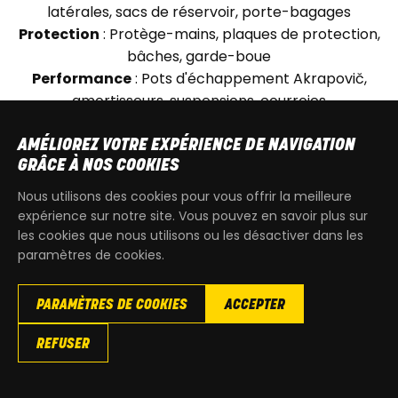
latérales, sacs de réservoir, porte-bagages
Protection
: Protège-mains, plaques de protection,
bâches, garde-boue
Performance
: Pots d'échappement Akrapovič,
amortisseurs, suspensions, courroies
Équipement Conducteur
: Casques homologués,
vestes CE, gants, systèmes de communication Vibe
AMÉLIOREZ VOTRE EXPÉRIENCE DE NAVIGATION
GRÂCE À NOS COOKIES
Nous utilisons des cookies pour vous offrir la meilleure
ACHAT SIMPLE ET SÉCURISÉ
expérience sur notre site. Vous pouvez en savoir plus sur
les cookies que nous utilisons ou les désactiver dans les
paramètres de cookies.
🚚
Livraison Rapide
: Expédition sous 24-48h partout en
France et Belgique
PARAMÈTRES DE COOKIES
ACCEPTER
💳
Paiement Facilité
: CB, PayPal, paiement en 3x ou 4x
sans frais
REFUSER
📦
Emballage Soigné
: Vos accessoires protégés pour
un transport sécurisé