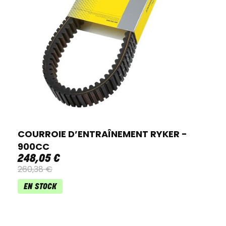
COURROIE D’ENTRAÎNEMENT RYKER -
900CC
248
,
05
€
260
,
38
€
EN STOCK