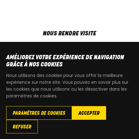
NOUS RENDRE VISITE
MAR-VEN
9h00 - 18h00
SAM
9h00 - 13h30
AMÉLIOREZ VOTRE EXPÉRIENCE DE NAVIGATION
T
+32 64 700 970
GRÂCE À NOS COOKIES
kdquad@gmail.com
Nous utilisons des cookies pour vous offrir la meilleure
expérience sur notre site. Vous pouvez en savoir plus sur
les cookies que nous utilisons ou les désactiver dans les
paramètres de cookies.
PARAMÈTRES DE COOKIES
ACCEPTER
Copyright
© 2026 KdQuad. Tous droits reservés |
Vie privée
|
REFUSER
Cookies
|
Conditions générales de ventes