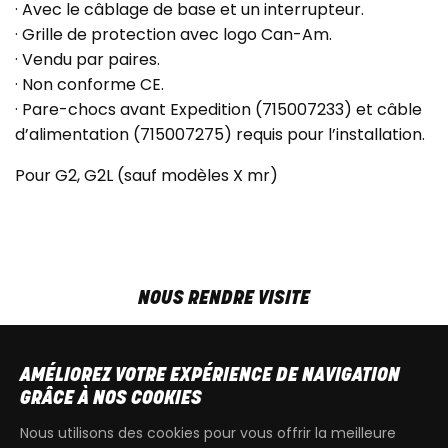
· Avec le câblage de base et un interrupteur.
· Grille de protection avec logo Can-Am.
· Vendu par paires.
· Non conforme CE.
· Pare-chocs avant Expedition (715007233) et câble
d’alimentation (715007275) requis pour l’installation.
Pour G2, G2L (sauf modèles X mr)
NOUS RENDRE VISITE
MAR-VEN
9h00 - 18h00
SAM
9h00 - 13h30
AMÉLIOREZ VOTRE EXPÉRIENCE DE NAVIGATION
T
+32 64 700 970
GRÂCE À NOS COOKIES
kdquad@gmail.com
Nous utilisons des cookies pour vous offrir la meilleure