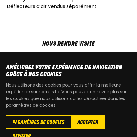
· Déflecteurs d’air vendus séparément
NOUS RENDRE VISITE
MAR-VEN
9h00 - 18h00
SAM
9h00 - 13h30
AMÉLIOREZ VOTRE EXPÉRIENCE DE NAVIGATION
T
+32 64 700 970
GRÂCE À NOS COOKIES
kdquad@gmail.com
Nous utilisons des cookies pour vous offrir la meilleure
expérience sur notre site. Vous pouvez en savoir plus sur
les cookies que nous utilisons ou les désactiver dans les
paramètres de cookies.
PARAMÈTRES DE COOKIES
ACCEPTER
Copyright
© 2026 KdQuad. Tous droits reservés |
Vie privée
|
REFUSER