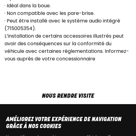
· Idéal dans la boue.
· Non compatible avec les pare-brise.
· Peut être installé avec le système audio intégré
(715005354).
L’installation de certains accessoires illustrés peut
avoir des conséquences sur la conformité du
véhicule avec certaines réglementations. Informez-
vous auprès de votre concessionnaire
NOUS RENDRE VISITE
MAR-VEN
9h00 - 18h00
SAM
9h00 - 13h30
AMÉLIOREZ VOTRE EXPÉRIENCE DE NAVIGATION
T
+32 64 700 970
GRÂCE À NOS COOKIES
kdquad@gmail.com