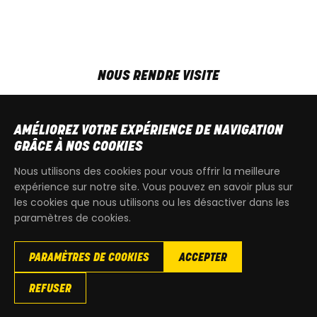
NOUS RENDRE VISITE
MAR-VEN
9h00 - 18h00
SAM
9h00 - 13h30
AMÉLIOREZ VOTRE EXPÉRIENCE DE NAVIGATION
T
+32 64 700 970
GRÂCE À NOS COOKIES
kdquad@gmail.com
Nous utilisons des cookies pour vous offrir la meilleure
expérience sur notre site. Vous pouvez en savoir plus sur
les cookies que nous utilisons ou les désactiver dans les
paramètres de cookies.
PARAMÈTRES DE COOKIES
ACCEPTER
Copyright
© 2026 KdQuad. Tous droits reservés |
Vie privée
|
REFUSER
Cookies
|
Conditions générales de ventes