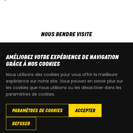
NOUS RENDRE VISITE
MAR-VEN
9h00 - 18h00
SAM
9h00 - 13h30
AMÉLIOREZ VOTRE EXPÉRIENCE DE NAVIGATION
T
+32 64 700 970
GRÂCE À NOS COOKIES
kdquad@gmail.com
Nous utilisons des cookies pour vous offrir la meilleure
expérience sur notre site. Vous pouvez en savoir plus sur
les cookies que nous utilisons ou les désactiver dans les
paramètres de cookies.
PARAMÈTRES DE COOKIES
ACCEPTER
Copyright
© 2026 KdQuad. Tous droits reservés |
Vie privée
|
REFUSER
Cookies
|
Conditions générales de ventes