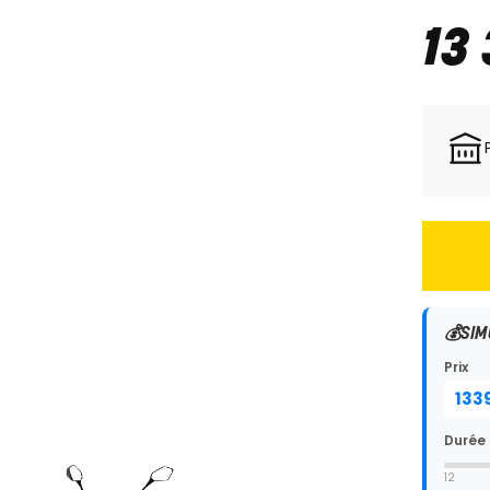
13
💰
SIM
Prix
Durée
12