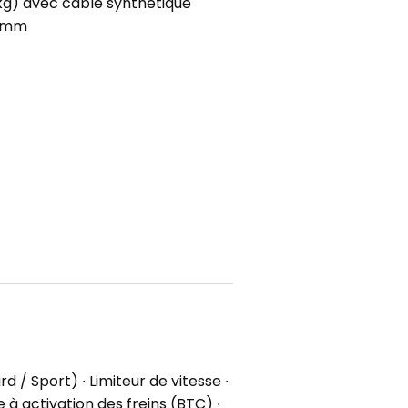
g) avec câble synthétique
5 mm
 / Sport) ∙ Limiteur de vitesse ∙
 à activation des freins (BTC) ∙