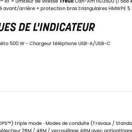
™ RF + Limiteur de vitesse
Treuil
Can-Am HD3500 (1 588 k
 avant/arrière + protection bras triangulaires HMWPE 
ES DE L'INDICATEUR
gnéto 500 W - Chargeur téléphone USB-A/USB-C
DPS™) triple mode ∙ Modes de conduite (Travaux / Standard
 Sélecteur 2RM / 4RM / verrouillage 4RM avec antipatinage