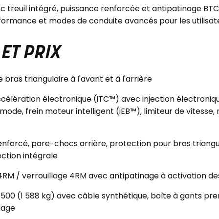
ec treuil intégré, puissance renforcée et antipatinage B
formance et modes de conduite avancés pour les utilisateu
ET PRIX
bras triangulaire à l'avant et à l'arrière
élération électronique (iTC™) avec injection électroniqu
mode, frein moteur intelligent (iEB™), limiteur de vitesse
forcé, pare-chocs arrière, protection pour bras triangul
tion intégrale
RM / verrouillage 4RM avec antipatinage à activation de
00 (1 588 kg) avec câble synthétique, boîte à gants pr
uage