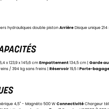
iers hydrauliques double piston
Arrière
Disque unique 214 
CAPACITÉS
,4 x 123,9 x 145,6 cm
Empattement
134,5 cm |
Garde au 
eins / 394 kg sans freins |
Réservoir
19,5 l
Porte-bagag
UES
érique 4,5" - Magnéto 500 W
Connectivité
Chargeur tél