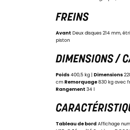
FREINS
Avant
Deux disques 214 mm, étr
piston
DIMENSIONS / 
Poids
400,5 kg |
Dimensions
228
cm
Remorquage
830 kg avec fr
Rangement
34 l
CARACTÉRISTIQ
Tableau de bord
Affichage num