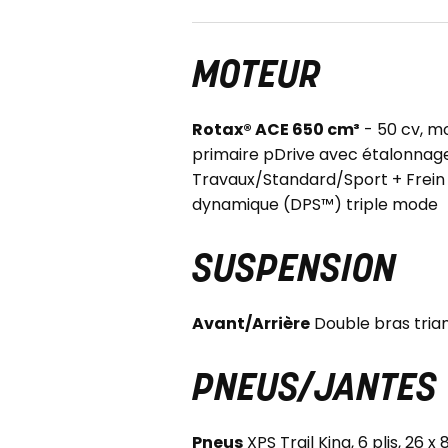
MOTEUR
Rotax® ACE 650 cm³
- 50 cv, m
primaire pDrive avec étalonnage 
Travaux/Standard/Sport + Frein m
dynamique (DPS™) triple mode
SUSPENSION
Avant/Arrière
Double bras tria
PNEUS/JANTES
Pneus
XPS Trail King, 6 plis, 26 x