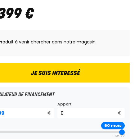
 399
€
Produit à venir chercher dans notre magasin
JE SUIS INTERESSÉ
ULATEUR DE FINANCEMENT
Apport
€
€
60
mois
max 60