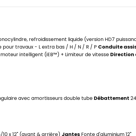
onocylindre, refroidissement liquide (version HD7 puissa
pour travaux - L extra bas / H / N / R / P
Conduite assi
oteur intelligent (iEB™) + Limiteur de vitesse
Direction
ngulaire avec amortisseurs double tube
Débattement
24
 8/10 x 12" (avant & arrière)
Jantes
Fonte d'aluminium 12"