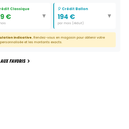
Crédit Classique
🎈 Crédit Ballon
▼
▼
9 €
194 €
mois
par mois (réduit)
e:
60 mois
Durée:
59 mois
ulation indicative.
Rendez-vous en magasin pour obtenir votre
Dernier paiement:
4 690 €
 personnalisée et les montants exacts.
 AUX FAVORIS