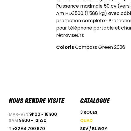
Puissance maximale 50 cv (version
Am HD3500 (1 588 kg) avec câbl
protection complète ∙ Protecti
pour téléphone portable et charg
rétroviseurs
Coloris
Compass Green 2026
NOUS RENDRE VISITE
CATALOGUE
3 ROUES
MAR-VEN
9h00 - 18h00
SAM
9h00 - 13h30
QUAD
T
+32 64 700 970
SSV / BUGGY