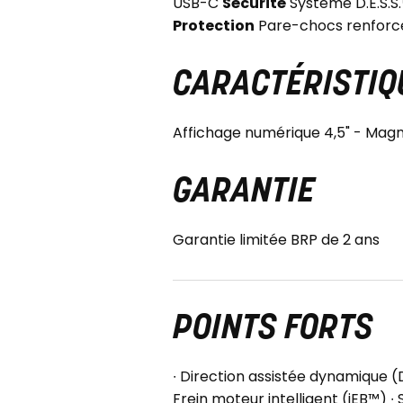
USB-C
Sécurité
Système D.E.S.S.
Protection
Pare-chocs renforcé
CARACTÉRISTIQU
Affichage numérique 4,5" - Ma
GARANTIE
Garantie limitée BRP de 2 ans
POINTS FORTS
∙ Direction assistée dynamique (
Frein moteur intelligent (iEB™) ∙