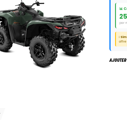
📊 
25
par 
Duré
ℹ️
Sim
offre
AJOUTER
S