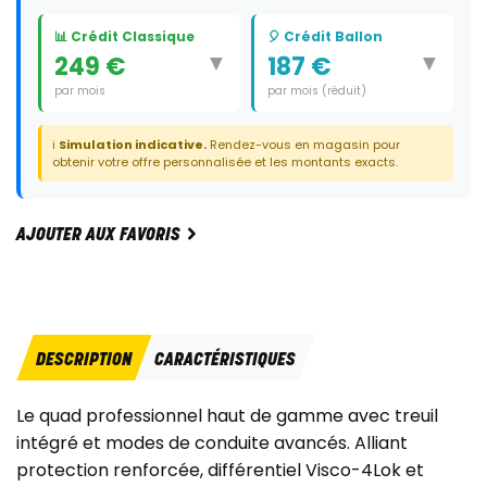
📊 Crédit Classique
🎈 Crédit Ballon
▼
▼
249 €
187 €
par mois
par mois (réduit)
Durée:
60 mois
Durée:
59 mois
ℹ️
Simulation indicative.
Rendez-vous en magasin pour
Dernier paiement:
4 515 €
obtenir votre offre personnalisée et les montants exacts.
AJOUTER AUX FAVORIS
DESCRIPTION
CARACTÉRISTIQUES
Le quad professionnel haut de gamme avec treuil
intégré et modes de conduite avancés. Alliant
protection renforcée, différentiel Visco-4Lok et