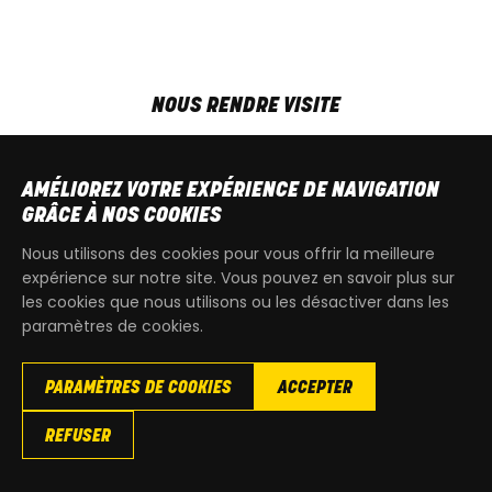
NOUS RENDRE VISITE
MAR-VEN
9h00 - 18h00
SAM
9h00 - 13h30
AMÉLIOREZ VOTRE EXPÉRIENCE DE NAVIGATION
T
+32 64 700 970
GRÂCE À NOS COOKIES
kdquad@gmail.com
Nous utilisons des cookies pour vous offrir la meilleure
expérience sur notre site. Vous pouvez en savoir plus sur
les cookies que nous utilisons ou les désactiver dans les
paramètres de cookies.
PARAMÈTRES DE COOKIES
ACCEPTER
Copyright
© 2026 KdQuad. Tous droits reservés |
Vie privée
|
REFUSER
Cookies
|
Conditions générales de ventes