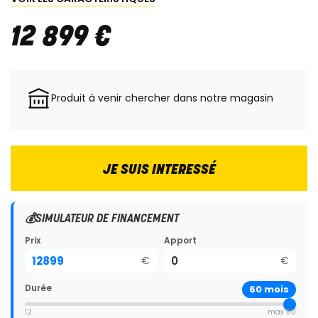
12 899
€
Produit à venir chercher dans notre magasin
JE SUIS INTERESSÉ
💰
SIMULATEUR DE FINANCEMENT
Prix
Apport
€
€
Durée
60
mois
12
max 60