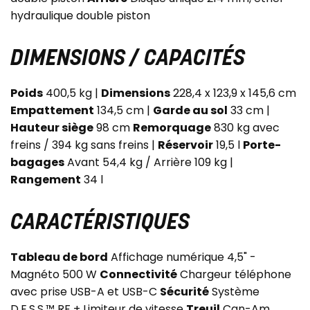
hydraulique double piston
DIMENSIONS / CAPACITÉS
Poids
400,5 kg |
Dimensions
228,4 x 123,9 x 145,6 cm
Empattement
134,5 cm |
Garde au sol
33 cm |
Hauteur siège
98 cm
Remorquage
830 kg avec
freins / 394 kg sans freins |
Réservoir
19,5 l
Porte-
bagages
Avant 54,4 kg / Arrière 109 kg |
Rangement
34 l
CARACTÉRISTIQUES
Tableau de bord
Affichage numérique 4,5" -
Magnéto 500 W
Connectivité
Chargeur téléphone
avec prise USB-A et USB-C
Sécurité
Système
D.E.S.S.™ RF + Limiteur de vitesse
Treuil
Can-Am