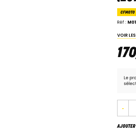
CFMOTO
Réf :
M0
VOIR LE
17
Le pr
sélec
-
AJOUTER