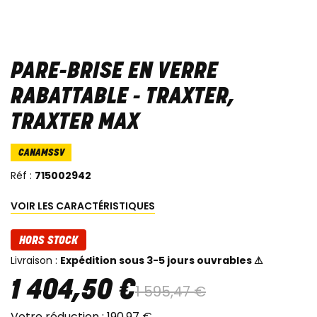
PARE-BRISE EN VERRE
RABATTABLE - TRAXTER,
TRAXTER MAX
CANAMSSV
Réf :
715002942
VOIR LES CARACTÉRISTIQUES
HORS STOCK
Livraison :
Expédition sous 3-5 jours ouvrables ⚠
1 404
,
50
€
1 595
,
47
€
Votre réduction :
190
,
97
€