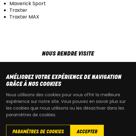
Maverick Sport
Traxter
Traxter MAX
NOUS RENDRE VISITE
MAR-VEN
9h00 - 18h00
SAM
9h00 - 13h30
AMÉLIOREZ VOTRE EXPÉRIENCE DE NAVIGATION
T
+32 64 700 970
GRÂCE À NOS COOKIES
kdquad@gmail.com
Nous utilisons des cookies pour vous offrir la meilleure
expérience sur notre site. Vous pouvez en savoir plus sur
les cookies que nous utilisons ou les désactiver dans les
paramètres de cookies.
PARAMÈTRES DE COOKIES
ACCEPTER