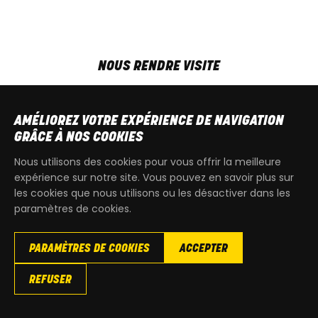
NOUS RENDRE VISITE
MAR-VEN
9h00 - 18h00
SAM
9h00 - 13h30
AMÉLIOREZ VOTRE EXPÉRIENCE DE NAVIGATION
T
+32 64 700 970
GRÂCE À NOS COOKIES
kdquad@gmail.com
Nous utilisons des cookies pour vous offrir la meilleure
expérience sur notre site. Vous pouvez en savoir plus sur
les cookies que nous utilisons ou les désactiver dans les
paramètres de cookies.
PARAMÈTRES DE COOKIES
ACCEPTER
Copyright
© 2026 KdQuad. Tous droits reservés |
Vie privée
|
REFUSER
Cookies
|
Conditions générales de ventes