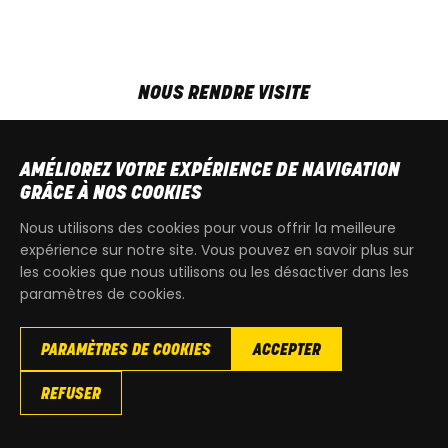
NOUS RENDRE VISITE
MAR-VEN
9h00 - 18h00
SAM
9h00 - 13h30
AMÉLIOREZ VOTRE EXPÉRIENCE DE NAVIGATION
T
+32 64 700 970
GRÂCE À NOS COOKIES
kdquad@gmail.com
Nous utilisons des cookies pour vous offrir la meilleure
expérience sur notre site. Vous pouvez en savoir plus sur
les cookies que nous utilisons ou les désactiver dans les
paramètres de cookies.
PARAMÈTRES DE COOKIES
ACCEPTER
Copyright
© 2026 KdQuad. Tous droits reservés |
Vie privée
|
REFUSER
Cookies
|
Conditions générales de ventes