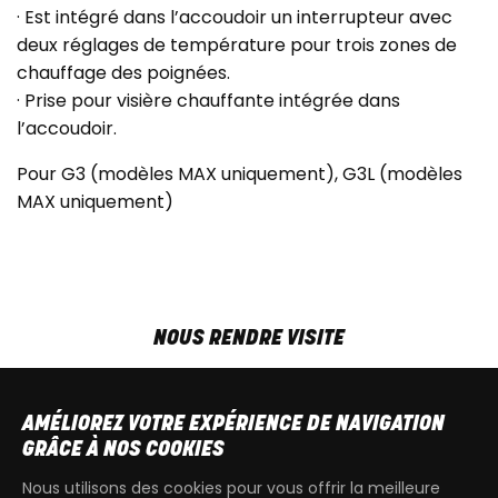
· Est intégré dans l’accoudoir un interrupteur avec
deux réglages de température pour trois zones de
chauffage des poignées.
· Prise pour visière chauffante intégrée dans
l’accoudoir.
Pour G3 (modèles MAX uniquement), G3L (modèles
MAX uniquement)
NOUS RENDRE VISITE
MAR-VEN
9h00 - 18h00
SAM
9h00 - 13h30
AMÉLIOREZ VOTRE EXPÉRIENCE DE NAVIGATION
T
+32 64 700 970
GRÂCE À NOS COOKIES
kdquad@gmail.com
Nous utilisons des cookies pour vous offrir la meilleure