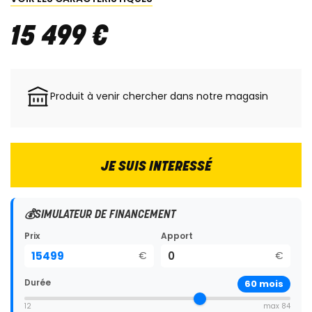
15 499
€
Produit à venir chercher dans notre magasin
JE SUIS INTERESSÉ
💰
SIMULATEUR DE FINANCEMENT
Prix
Apport
€
€
Durée
60
mois
12
max 84