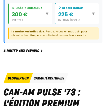
📊 Crédit Classique
🎈 Crédit Ballon
▼
▼
300 €
225 €
par mois
par mois (réduit)
Durée:
60 mois
Durée:
59 mois
ℹ️
Simulation indicative.
Rendez-vous en magasin pour
Dernier paiement:
5 425 €
obtenir votre offre personnalisée et les montants exacts.
AJOUTER AUX FAVORIS
DESCRIPTION
CARACTÉRISTIQUES
CAN-AM PULSE '73 :
L'ÉDITION PREMIUM