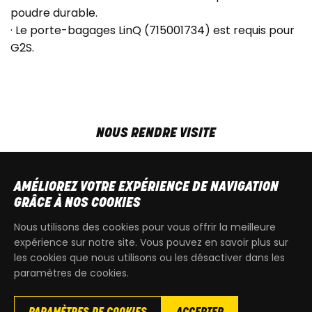
poudre durable.
· Le porte-bagages LinQ (715001734) est requis pour
G2S.
NOUS RENDRE VISITE
MAR-VEN
9h00 - 18h00
SAM
9h00 - 13h30
AMÉLIOREZ VOTRE EXPÉRIENCE DE NAVIGATION
T
+32 64 700 970
GRÂCE À NOS COOKIES
kdquad@gmail.com
Nous utilisons des cookies pour vous offrir la meilleure
expérience sur notre site. Vous pouvez en savoir plus sur
les cookies que nous utilisons ou les désactiver dans les
paramètres de cookies.